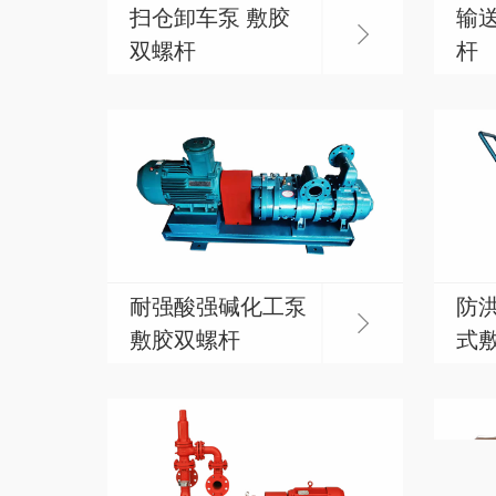
扫仓卸车泵 敷胶
输送
双螺杆
杆
耐强酸强碱化工泵
防洪
敷胶双螺杆
式