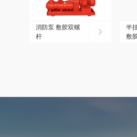
消防泵 敷胶双螺
半
杆
敷