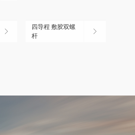
四导程 敷胶双螺
杆