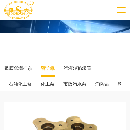
敷胶双螺杆泵
转子泵
汽液混输装置
石油化工泵
化工泵
市政污水泵
消防泵
移动