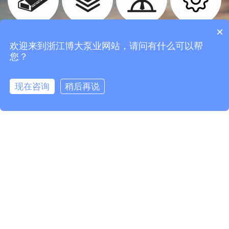
×
厂房设备
合作案例
招贤纳士
技术支持
欢迎来到浙江博大泵业网站，请问有什么可以帮
您？
现在咨询
稍后再说
拨打电话
联系我们
全国服务热线
0575-8379 6028
邮箱：1164021353@qq.com
© 2021 浙江博大泵业有限公司 All rights reserved 部分图片
素材来源于网络，如有侵权请联系立即删除 技术支持：
成
希信息科技
浙公网安备 33068302000706号