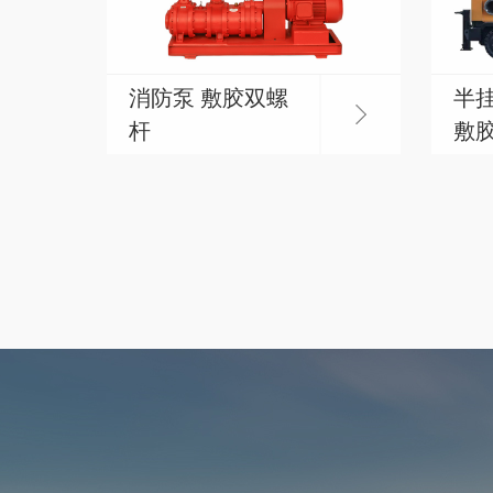
消防泵 敷胶双螺
半
杆
敷