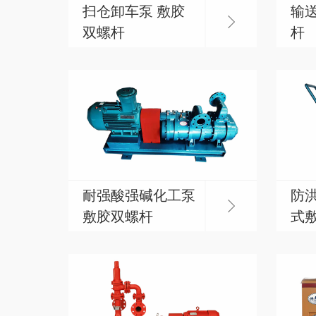
扫仓卸车泵 敷胶
输送
双螺杆
杆
耐强酸强碱化工泵
防洪
敷胶双螺杆
式