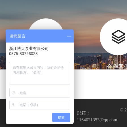
请您留言
浙江博大泵业有限公司
0575-83796028
厂房设备
合作案
全国服务热线
© 
0575-8379
邮箱：
提交
6028
1164021353@qq.com