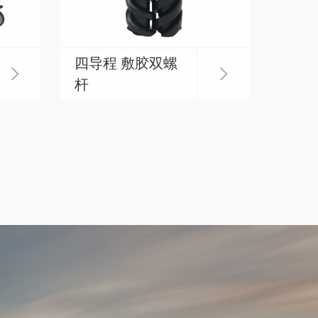
四导程 敷胶双螺
杆