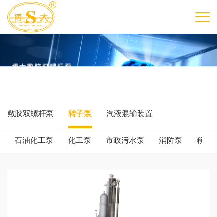
敷胶双螺杆泵
转子泵
汽液混输装置
石油化工泵
化工泵
市政污水泵
消防泵
移动