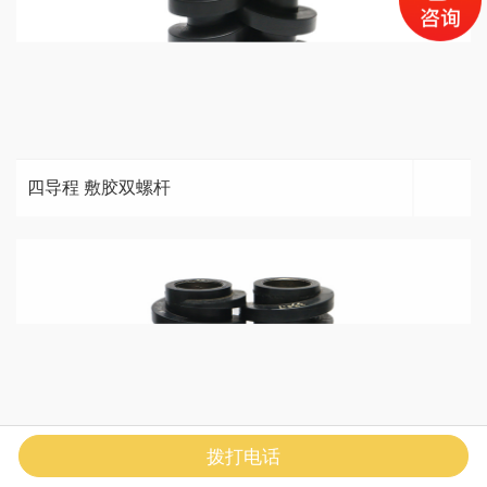
四导程 敷胶双螺杆
拨打电话