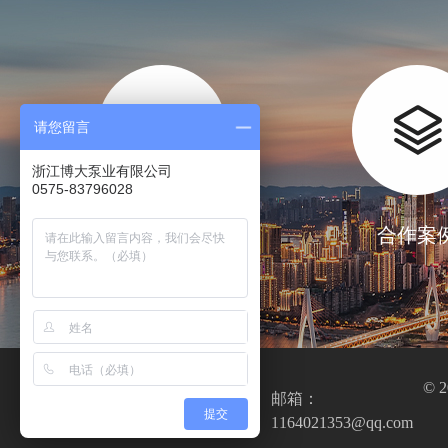
请您留言
浙江博大泵业有限公司
0575-83796028
厂房设备
合作案
全国服务热线
© 
0575-8379
邮箱：
提交
6028
1164021353@qq.com