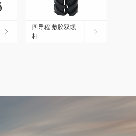
四导程 敷胶双螺
杆