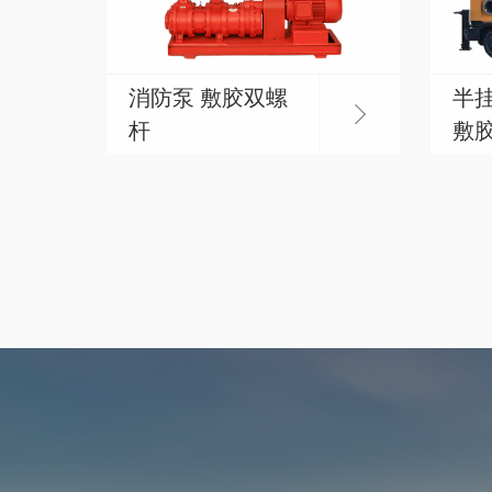
消防泵 敷胶双螺
半
杆
敷