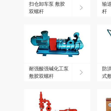
扫仓卸车泵 敷胶
输送
双螺杆
杆
耐强酸强碱化工泵
防洪
敷胶双螺杆
式