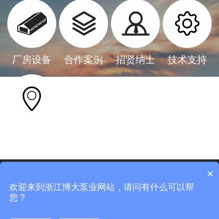
厂房设备
合作案例
招贤纳士
技术支持
联系我们
全国服务热线
×
0575-8379 6028
欢迎来到浙江博大泵业网站，请问有什么可以帮
邮箱：1164021353@qq.com
您？
© 2021 浙江博大泵业有限公司 All rights reserved 部分图片