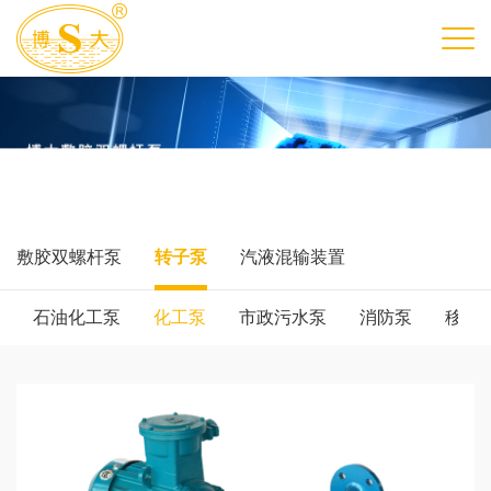
敷胶双螺杆泵
转子泵
汽液混输装置
石油化工泵
化工泵
市政污水泵
消防泵
移动