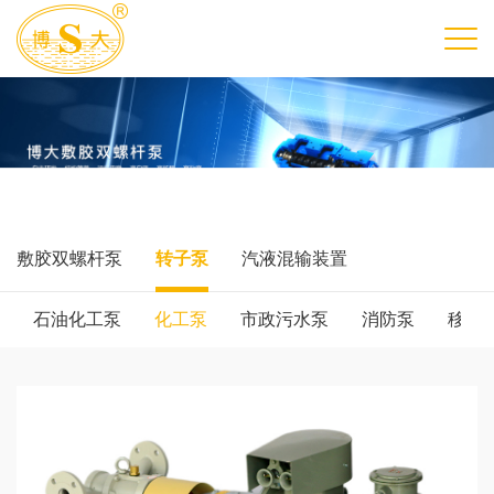
敷胶双螺杆泵
转子泵
汽液混输装置
石油化工泵
化工泵
市政污水泵
消防泵
移动