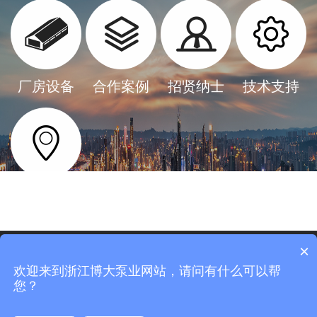
厂房设备
合作案例
招贤纳士
技术支持
联系我们
全国服务热线
×
0575-8379 6028
欢迎来到浙江博大泵业网站，请问有什么可以帮
邮箱：1164021353@qq.com
您？
© 2021 浙江博大泵业有限公司 All rights reserved 部分图片