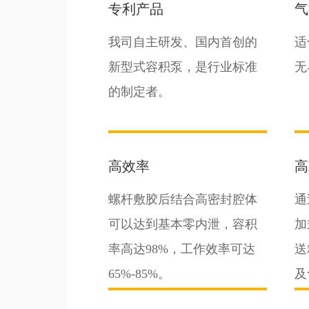
专利产品
气
我司自主研发、国内首创的
适
新型式容积泵，是行业标准
无
的制定者。
高效率
高
螺杆敷胶后结合高密封腔体
通
可以达到基本零内泄，容积
加
率高达98%，工作效率可达
送
65%-85%。
及