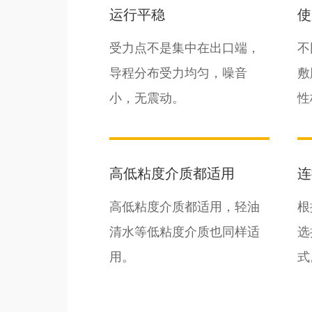
运行平稳
使
受力点不是集中在出口端，
不
导程分布受力均匀，噪音
敷
小，无震动。
性
高低粘度介质都适用
连
高低粘度介质都适用，轻油
根
清水等低粘度介质也同样适
选
用。
式