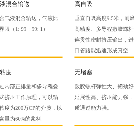
液混合输送
高自吸
合气液混合输送，气液比
垂直自吸高度9.5米，耐
界限（1: 99；99: 1）
高精度、多导程敷胶螺杆
连贯性密封挤压输出，进
口管路能迅速形成真空。
粘度
无堵塞
过内部正排量和多导程叠
敷胶螺杆弹性大、韧劲好
式挤压工作原理，可以输
延展性高、挤压能力强，
粘度为200万CP的介质，以
质通过能力强。
含量为60%的浆料。