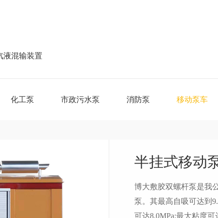
汽液混输装置
化工泵
市政污水泵
消防泵
移动泵车
半挂式移动泵
博大敷胶双螺杆泵是我
泵。其最高自吸可达到9.5
可达8.0MPa;最大粘度