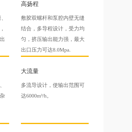
高扬程
磨、
敷胶双螺杆和泵腔内壁无缝
，
结合，多导程设计，受力均
出
匀，挤压输出能力强，最大
出口压力可达8.0Mpa.
大流量
、
多流导设计，使输出范围可
杂
达6000m³/h。